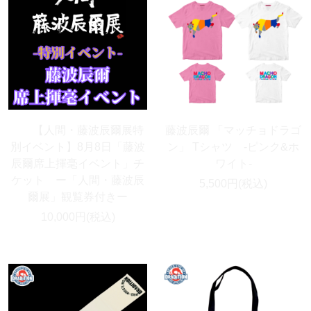
【人間・藤波辰爾展特
藤波辰爾 「マッチョドラゴ
別イベント】8月8日「藤波
ン」 Tシャツ -ピンク&ホ
辰爾席上揮毫イベント」チ
ワイト-
ケット ー「人間・藤波辰
5,500円(税込)
爾展」観覧券付きー
10,000円(税込)